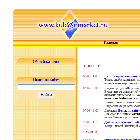
Главная
Общий каталог
::НОВОСТИ
09-08 11:00
Ваш
Интернет-магазин
н
Поиск по сайту
Теперь любая компания, ма
вставая из-за персональн
04-07 10:00
Введена услуга
«Персонал
В отличии от стандартной 
описание оказываемых Вам
ваше_имя.kubanmarket.
Пример такой страницы м
Подробнее об услугах смо
07-06 16:00
Добавлен
Поиск по сайту
Ниже меню
Общий катал
ищите 'телевизор', то можно
25-03 11:10
частные об
Добавлены
Теперь любой желающий мо
::АКЦИИ