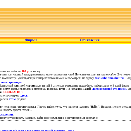
Фирмы
Объявления
а нашем сайте от
100 р.
в месяц.
газин или частный предприниматель может разместить свой Интернет-магазин на нашем сайте. Это позвол
test.kubanmarket.ru
ого компьютера. Действующий Интернет-магазин можно посмотреть по адресу
. Под
ьная страница»
бесплатной
«личной страницы»
на ней Вы можете разместить подробную информацию о Вашей фирме - 
и услуг, схемы проездов к магазинам и офисам и.т.п. По желанию Вашей
«Персональной странице»
мож
ru
БЕСПЛАТНО!
здесь
ожно посмотреть
.
этом
трите в
разделе.
ог
появилось окошко поиска. Просто наберите то, что ищите и нажмите "Найти". Вводить можно слова 
 набрать просто 'телев'...
ъявления
.
жет опубликовать на нашем сайте своё объявление с фотографиями бесплатно.