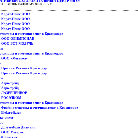
АТИВНЫЙ ОЗДОРОВИТЕЛЬНЫЙ ЦЕНТР «ЭГО»
ОВАЯ ЖИЗНЬ КАЖДОМУ ЧЕЛОВЕКУ
Карат-Плюс ООО
а
Карат-Плюс ООО
а
Карат-Плюс ООО
а
Карат-Плюс ООО
а
текторы и счетчики денег в Краснодаре
ООО ОЛИМПСНАБ
а
ООО БСТ-МОДУЛЬ
а
пп
текторы и счетчики денег в Краснодаре
ООО «Мегапол»
а
н
Престиж Реклама Краснодар
а
Престиж Реклама Краснодар
а
пп
Аэро-трейд
а
Аэро-трейд
а
ЛАЗЕРПРИБОР
а
РOСЭЛКОМ
а
текторы и счетчики денег в Краснодаре
Фрэйм детекторы и счетчики денег в Краснодаре
а
Elektrodizign
а
с-риэлт
ос
Дом мебели Диамант
а
ООО Мегарос
а
Ф Классик