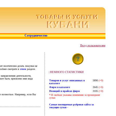
Сотрудничество
Вход пользователям
ит посетителям делать покупки не
этом
робнее смотрите в
разделе.
::НЕМНОГО СТАТИСТИКИ
направляения деятельности,
ет быть присвоено имя вида
Товаров и услуг описанных в
5890
(+0)
каталоге
Фирм в каталоге
2645
(+0)
Позиций в прайсах фирм
3105
(+0)
не полностью. Например, если Вы
* В скобках указаны изменения за прошедшие
сутки
Самые посещаемые рубрики сайта за
текущие сутки -