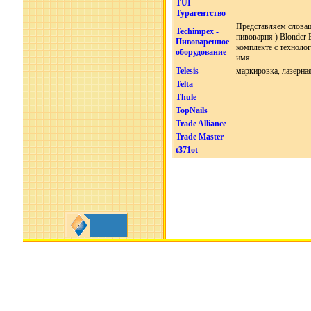
TUI
Турагентство
Представляем словац
Techimpex -
пивоварня ) Blonder 
Пивоваренное
комплекте с технолог
оборудование
имя
Telesis
маркировка, лазерна
Telta
Thule
TopNails
Trade Alliance
Trade Master
t371ot